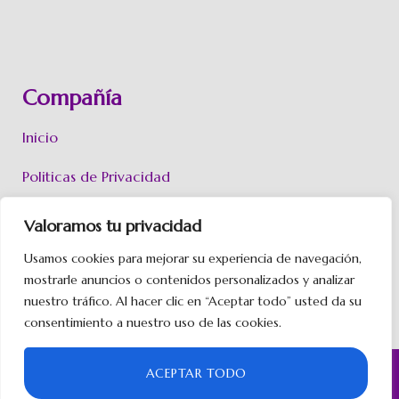
Compañía
Inicio
Politicas de Privacidad
Políticas de Cookies
Valoramos tu privacidad
Aviso Legal
Usamos cookies para mejorar su experiencia de navegación,
mostrarle anuncios o contenidos personalizados y analizar
Contacto
nuestro tráfico. Al hacer clic en “Aceptar todo” usted da su
consentimiento a nuestro uso de las cookies.
© Todos los derechos reservados @2020
ACEPTAR TODO